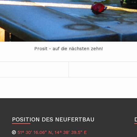
Prosit - auf die nächsten zehn!
POSITION DES NEUFERTBAU
51° 30′ 16.06″ N, 14° 38′ 39.5″ E